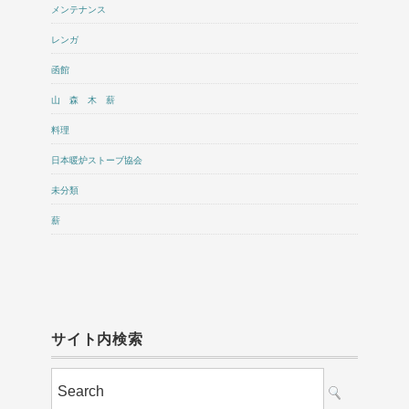
メンテナンス
レンガ
函館
山 森 木 薪
料理
日本暖炉ストーブ協会
未分類
薪
サイト内検索