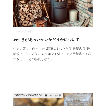
2022年04月10日
石付きがあったかいかどうかについて
ウチの店にもめっちゃお洒落なやつきた笑 最新式 笑 最
新式って言い方笑。 いやホント焚いてると最新式って言
わさる。 どのあたりが? っ
...
STOVEMAN’S NOTE
/
山 森 木 薪
/
薪