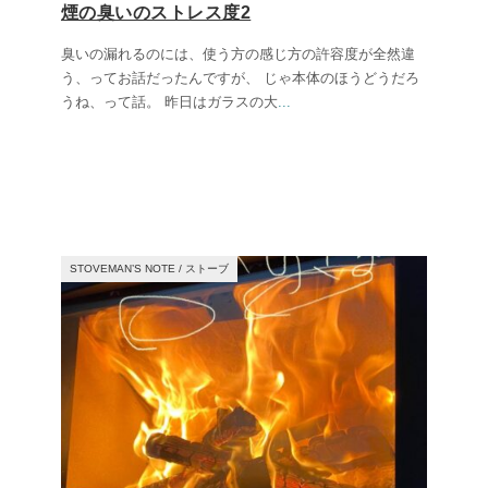
煙の臭いのストレス度2
臭いの漏れるのには、使う方の感じ方の許容度が全然違
う、ってお話だったんですが、 じゃ本体のほうどうだろ
うね、って話。 昨日はガラスの大
...
STOVEMAN’S NOTE
/
ストーブ