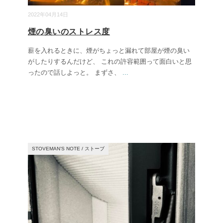
2022年04月14日
煙の臭いのストレス度
薪を入れるときに、煙がちょっと漏れて部屋が煙の臭い
がしたりするんだけど、 これの許容範囲って面白いと思
ったので話しよっと。 まずさ、
...
STOVEMAN’S NOTE
/
ストーブ