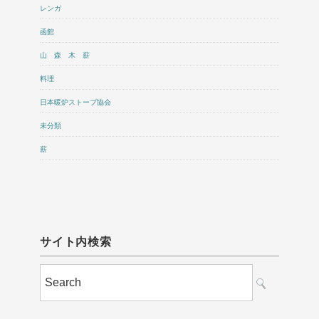
レンガ
函館
山 森 木 薪
料理
日本暖炉ストーブ協会
未分類
薪
サイト内検索