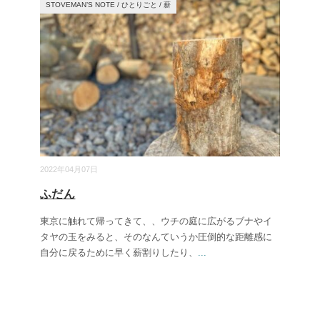
STOVEMAN’S NOTE
/
ひとりごと
/
薪
2022年04月07日
ふだん
東京に触れて帰ってきて、、ウチの庭に広がるブナやイ
タヤの玉をみると、そのなんていうか圧倒的な距離感に
自分に戻るために早く薪割りしたり、
...