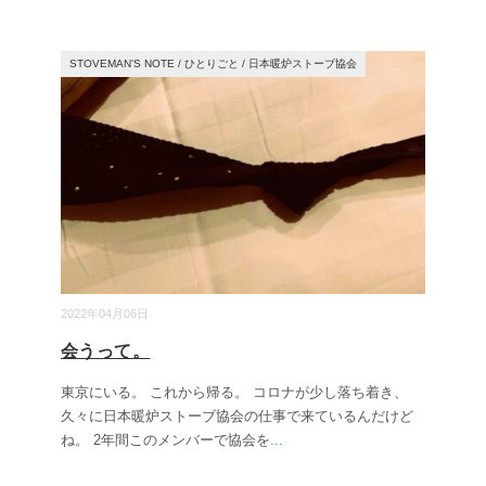
STOVEMAN’S NOTE
/
ひとりごと
/
日本暖炉ストーブ協会
2022年04月06日
会うって。
東京にいる。 これから帰る。 コロナが少し落ち着き、
久々に日本暖炉ストーブ協会の仕事で来ているんだけど
ね。 2年間このメンバーで協会を
...