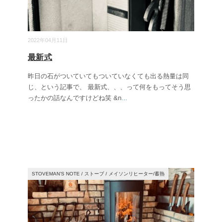
2022年04月11日
最新式
昨日の石がついていてもついていなくても出る熱量は同
じ、という記事で、 最新式、、、って何をもってそう思
ったかの話なんですけどね笑 &n
...
STOVEMAN’S NOTE
/
ストーブ
/
メイソンリヒーター/蓄熱