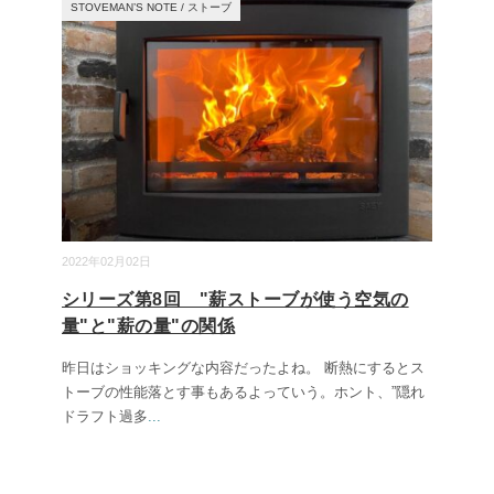
STOVEMAN’S NOTE
/
ストーブ
2022年02月02日
シリーズ第8回 "薪ストーブが使う空気の
量"と"薪の量"の関係
昨日はショッキングな内容だったよね。 断熱にするとス
トーブの性能落とす事もあるよっていう。ホント、”隠れ
ドラフト過多
...