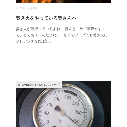
2022年02月08日
焚き火をやっている皆さんへ
焚き火が流行っているよね。 ほんと、外で薪燃やすっ
て、とてもイイんだよね。 今までブログでも焚き火に
少しアンチな(笑)言
...
STOVEMAN’S NOTE
/
ストーブ