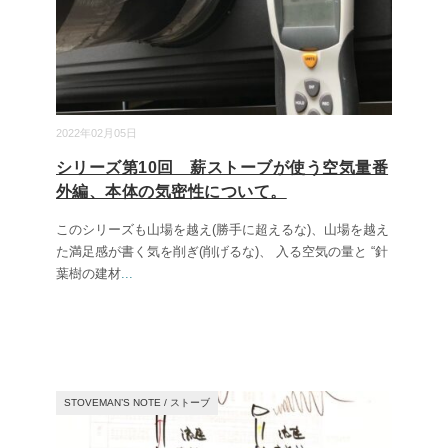
2022年02月05日
シリーズ第10回 薪ストーブが使う空気量番
外編、本体の気密性について。
このシリーズも山場を越え(勝手に超えるな)、山場を越え
た満足感が書く気を削ぎ(削げるな)、 入る空気の量と “針
葉樹の建材
...
STOVEMAN’S NOTE
/
ストーブ