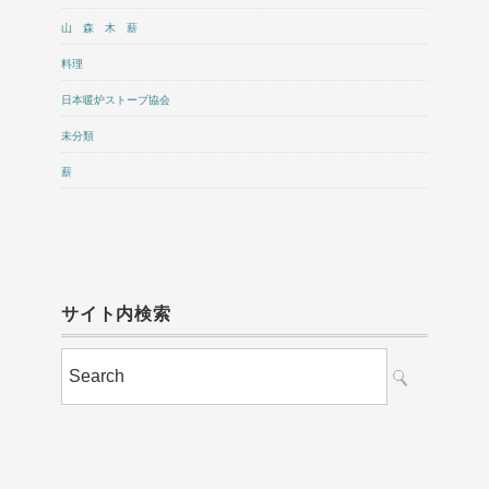
山 森 木 薪
料理
日本暖炉ストーブ協会
未分類
薪
サイト内検索