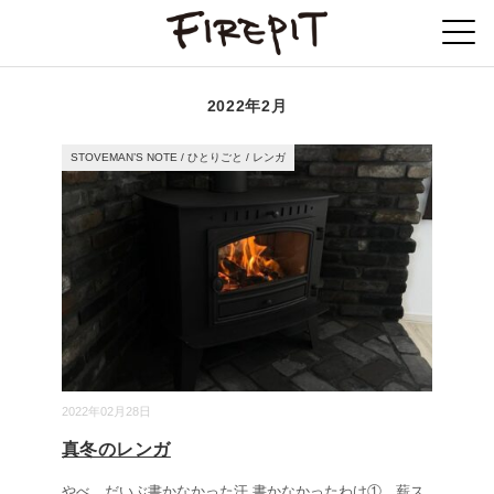
2022年2月
STOVEMAN’S NOTE
/
ひとりごと
/
レンガ
2022年02月28日
真冬のレンガ
やべ、だいぶ書かなかった汗 書かなかったわけ① 薪ス