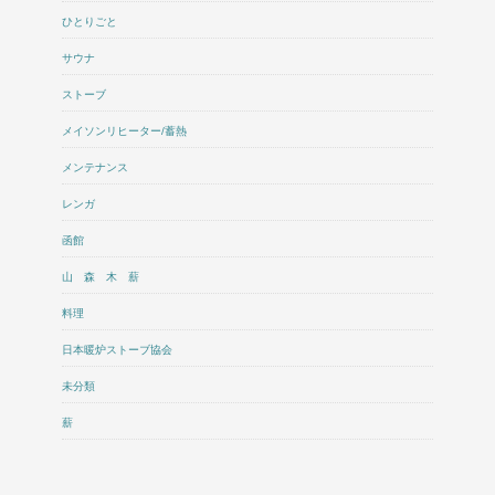
ひとりごと
サウナ
ストーブ
メイソンリヒーター/蓄熱
メンテナンス
レンガ
函館
山 森 木 薪
料理
日本暖炉ストーブ協会
未分類
薪