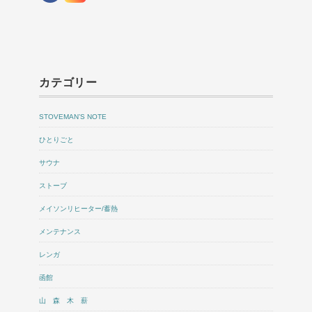
カテゴリー
STOVEMAN’S NOTE
ひとりごと
サウナ
ストーブ
メイソンリヒーター/蓄熱
メンテナンス
レンガ
函館
山 森 木 薪