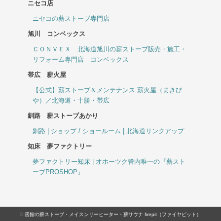
ニセコ店
ニセコの薪ストーブ専門店
旭川 コンベックス
ＣＯＮＶＥＸ 北海道旭川の薪ストーブ販売・施工・
リフォーム専門店 コンベックス
帯広 薪火屋
【公式】薪ストーブ＆メンテナンス 薪火屋（まきび
や）／北海道・十勝・帯広
釧路 薪ストーブあかり
釧路 | ショップ / ショールーム | 北海道リンクアップ
知床 夢ファクトリー
夢ファクトリー知床 | オホーツク管内唯一の『薪スト
ーブPROSHOP』
©
函館の薪ストーブ・メイスンリーヒーター・薪サウナ firepit（ファイヤピット）