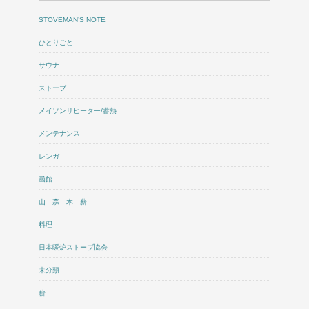
STOVEMAN’S NOTE
ひとりごと
サウナ
ストーブ
メイソンリヒーター/蓄熱
メンテナンス
レンガ
函館
山 森 木 薪
料理
日本暖炉ストーブ協会
未分類
薪