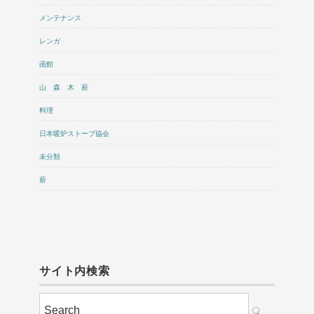
メンテナンス
レンガ
函館
山 森 木 薪
料理
日本暖炉ストーブ協会
未分類
薪
サイト内検索